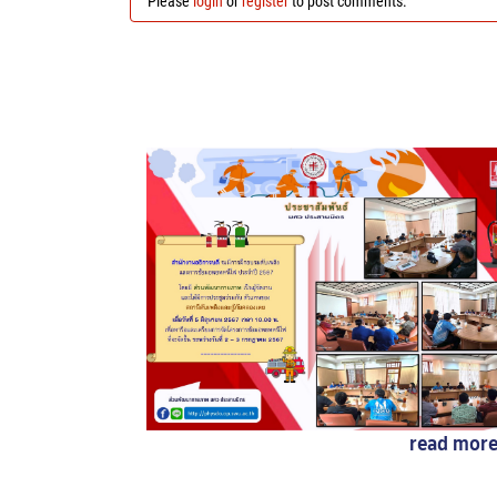
Please
login
or
register
to post comments.
read mor