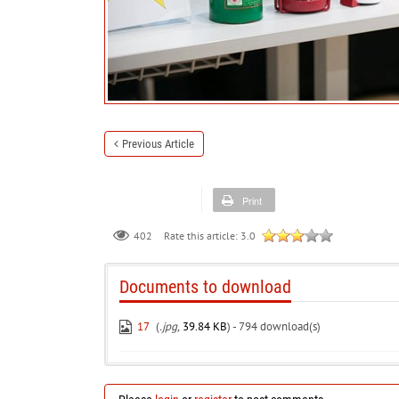
Previous Article
Print
402
Rate this article:
3.0
Documents to download
17
(
.jpg,
39.84 KB
) - 794 download(s)