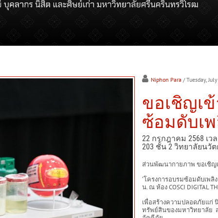
Niphon Para
/ Tuesday, Jul
ขอเชิญเข
ซ้อมดับเ
22 กรกฎาคม 2568 เวลา
203 ชั้น 2 วิทยาลัยนว
ส่วนพัฒนากายภาพ ขอเชิญเ
‘โครงการอบรมซ้อมดับเพลิง
น. ณ ห้อง COSCI DIGITAL TH
เพื่อสร้างความปลอดภัยแก่ น
ทรัพย์สินของมหาวิทยาลัย 
อัคคีภัย