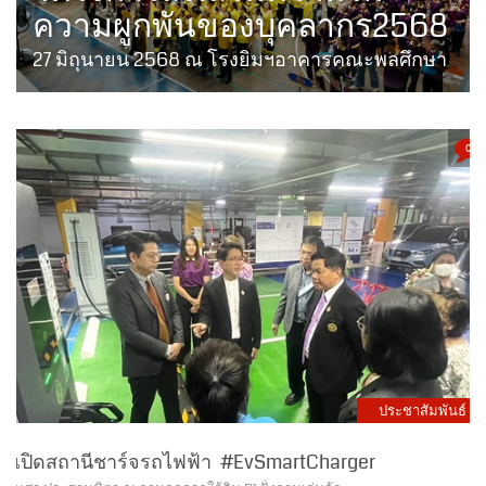
27 มิถุนายน 2568 ณ โรงยิมฯอาคารคณะพลศึกษา
0
ประชาสัมพันธ์
เปิดสถานีชาร์จรถไฟฟ้า #EvSmartCharger
มศว ประสานมิตร ณ ลานจอดรถใต้ดิน B1 ฝั่งลานเล่นล้อ